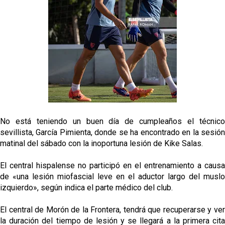
oferta de 420 millones por el club
El Sevilla mueve ficha por Robbie Ure: la opción 'A'
para el ataque nervionense
Crónica Pretemporada | Real Madrid 2-4 Sevilla FC
Femenino
La revolución de José Ignacio Navarro en el Sevilla
FC
Análisis | El Sevilla FC cierra una pretemporada de
No está teniendo un buen día de cumpleaños el técnico
contrastes antes del inicio de LaLiga
sevillista, García Pimienta, donde se ha encontrado en la sesión
matinal del sábado con la inoportuna lesión de Kike Salas.
El central hispalense no participó en el entrenamiento a causa
de «una lesión miofascial leve en el aductor largo del muslo
izquierdo», según indica el parte médico del club.
El central de Morón de la Frontera, tendrá que recuperarse y ver
la duración del tiempo de lesión y se llegará a la primera cita