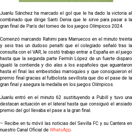
grandes ligas
Juanlu Sánchez ha marcado el gol que le ha dado la victoria al
Juanlu de vuelta a Sevilla para cerrar su fichaje a la
combinado que dirige Santi Denia que le sirve para pasar a la
Premier
gran final de París del torneo de los juegos Olímpicos 2024.
El Granada negocia con el Sevilla FC por Alberto
Comenzó marcando Rahimi para Marruecos en el minuto treinta
Flores
y seis tras un dudoso penalti que el colegiado señaló tras la
El Sevilla continúa con despidos y rechaza una
consulta con el VAR, le costó trabajo entrar a España en el juego
oferta de 420 millones por el club
hasta que la segunda parte Fermín López de un fuerte disparo
igualó la contienda y dio alas a los españoles que aguantaron
El Sevilla mueve ficha por Robbie Ure: la opción 'A'
hasta el final las embestidas marroquíes y que consiguieron el
para el ataque nervionense
premio final gracias al futbolista sevillista que dio el pase de la
gran final y asegura la medalla en los juegos Olímpicos.
Juanlu entró en el minuto 62 sustituyendo a Pubill y tuvo una
destacan actuación en el lateral hasta que consiguió el ansiado
premio del gol llevaba el pase a la gran final.
– Recibe en tu móvil las noticias del Sevilla FC y su Cantera en
nuestro Canal Oficial de
WhatsApp
.