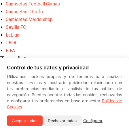
Camisetas Football Camas
Camisetas CT info
Camisetas Mardelshop
Sevilla FC
LaLiga
UEFA
FIFA
Translate
Control de tus datos y privacidad
Powered by
Translate
Utilizamos cookies propias y de terceros para analizar
Diseño web creado por
Erick
nuestros servicios y mostrarte publicidad relacionada con
©
ElSevillista.es - Información sobr
tus preferencias mediante el análisis de tus hábitos de
el Sevilla FC, Sevilla Atlético, Sevilla Femenino y su Cantera
navegación. Puedes aceptar todas las cookies, rechazarlas
-- --
2026
o configurar tus preferencias en base a nuestra
Política de
Cookies
.
Aceptar todas
Rechazar todas
Configurar