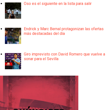
Oso es el siguiente en la lista para salir
Endrick y Marc Bernal protagonizan las ofertas
más destacadas del día
Giro imprevisto con David Romero que vuelve a
sonar para el Sevilla