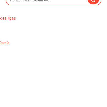
ndes ligas
García