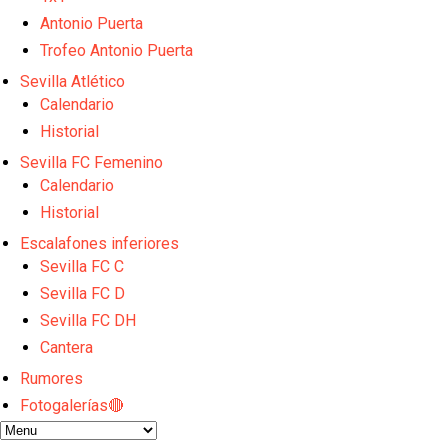
El Sevilla mueve ficha por Robbie Ure: la opción 'A'
Los contratiempos para García Plaza por la mala ge
Antonio Puerta
El Sevilla C se queda en Tercera Federación
Trofeo Antonio Puerta
Atlético y Getafe agitan el mercado de LaLiga
Sevilla Atlético
Luis García Plaza: No sufrir ya es un paso adelante
Calendario
Historial
Sevilla FC Femenino
Calendario
Historial
Escalafones inferiores
Sevilla FC C
Sevilla FC D
Sevilla FC DH
Cantera
Rumores
Fotogalerías🔴