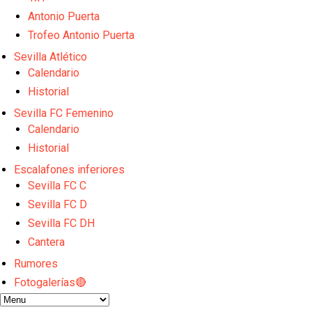
Emery quiere pescar en el Atleti , el Villareal ya t
Vargas y Sow se incorporan al grupo en la sesión d
Antonio Puerta
Patrick Mercado no jugará en el Sevilla FC
Trofeo Antonio Puerta
El Sevilla FC pregunta al Atlético de Madrid por la 
Sevilla Atlético
Nico Guillén:"Es importante que el equipo sea una f
Calendario
Historial
Sevilla FC Femenino
Calendario
Historial
Escalafones inferiores
Sevilla FC C
Sevilla FC D
Sevilla FC DH
Cantera
Rumores
Fotogalerías🔴