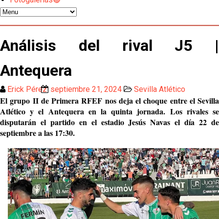
El Sevilla FC pregunta al Atlético de Madrid por la
situación de Iker Luque
Nico Guillén:"Es importante que el equipo sea una
Análisis del rival J5 |
familia y se refleje en el campo"
Antequera
El Sevilla oficializa el traspaso de Sow
Erick Pérez
septiembre 21, 2024
Sevilla Atlético
El grupo II de Primera RFEF nos deja el choque entre el Sevilla
Miguel Sierra: La temporada pasada se vio
reflejado que podemos tirar para delante y
Atlético y el Antequera en la quinta jornada. Los rivales se
trabajamos con ilusión
disputarán el partido en el estadio Jesús Navas el día 22 de
Diomande ya es madridista mientras Rodri agita el
septiembre a las 17:30.
mercado
OFICIAL | Juanlu se marcha al Bournemouth
Los posibles herederos del número 16 tras la
marcha de Juanlu