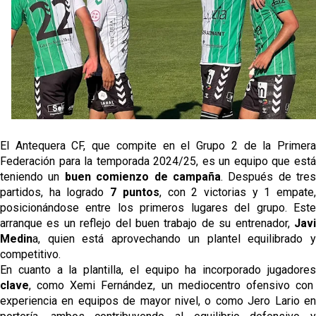
Joan Jordán podría tener al Estrela Amadora como
destino este lunes
El Sevilla FC Femenino ya conoce su rival para
semifinales
IDV reclama dinero al Sevilla por Mercado
El Sevilla FC cierra el fichaje de Robbie Ure
El Antequera CF, que compite en el Grupo 2 de la Primera
Federación para la temporada 2024/25, es un equipo que está
teniendo un
buen comienzo de campaña
. Después de tres
partidos, ha logrado
7 puntos
, con 2 victorias y 1 empate
posicionándose entre los primeros lugares del grupo​. Este
arranque es un reflejo del buen trabajo de su entrenador,
Javi
Medin
a, quien está aprovechando un plantel equilibrado y
competitivo.
En cuanto a la plantilla, el equipo ha incorporado jugadores
clave
, como Xemi Fernández, un mediocentro ofensivo con
experiencia en equipos de mayor nivel, o como Jero Lario en