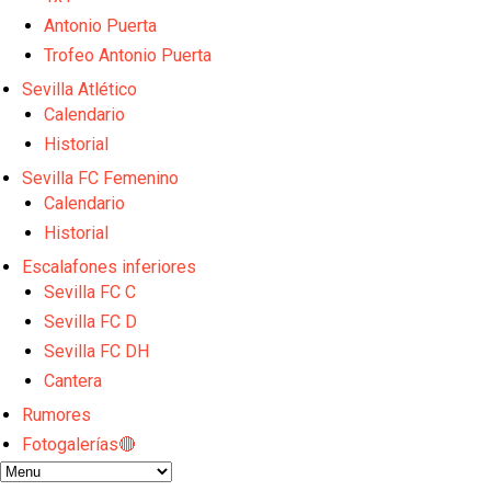
Djibril Sow pone rumbo a Italia para firmar su nuev
Kochorashvili, seria opción para reforzar el centro 
Antonio Puerta
Sow muy cerca de cerrar su traspaso al Genoa
Trofeo Antonio Puerta
Oso es el siguiente en la lista para salir
Sevilla Atlético
Banquillos confirmados: así queda la cantera del S
Calendario
Historial
Sevilla FC Femenino
Calendario
Historial
Escalafones inferiores
Sevilla FC C
Sevilla FC D
Sevilla FC DH
Cantera
Rumores
Fotogalerías🔴