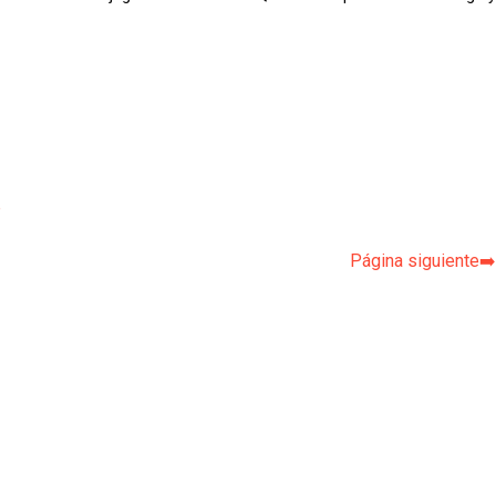
p
Página siguiente➡️