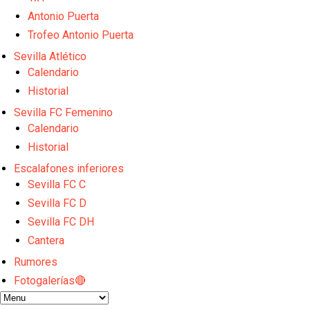
El dato que destaca a Agoumé entre las cinco gran
Juanlu de vuelta a Sevilla para cerrar su fichaje a l
Antonio Puerta
El Granada negocia con el Sevilla FC por Alberto Fl
Trofeo Antonio Puerta
El Sevilla continúa con despidos y rechaza una ofer
Sevilla Atlético
El Sevilla mueve ficha por Robbie Ure: la opción 'A'
Calendario
Historial
Sevilla FC Femenino
Calendario
Historial
Escalafones inferiores
Sevilla FC C
Sevilla FC D
Sevilla FC DH
Cantera
Rumores
Fotogalerías🔴