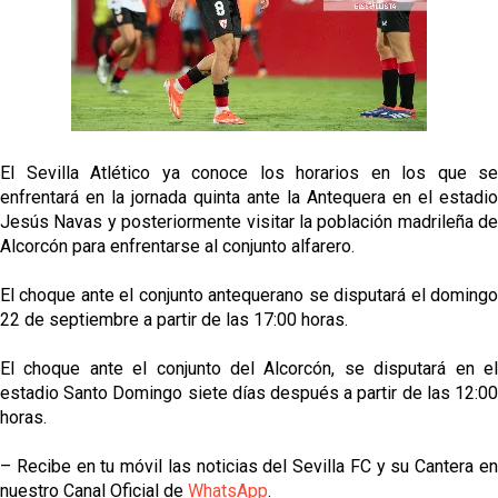
Alberto Flores, muy cerca de convertirse en nuevo
jugador del Granada CF
El Granada negocia con el Sevilla FC por Alberto
Flores
IDV reclama dinero al Sevilla por Mercado
El Sevilla Atlético ya conoce los horarios en los que se
enfrentará en la jornada quinta ante la Antequera en el estadio
El Sevilla FC cierra el fichaje de Robbie Ure
Jesús Navas y posteriormente visitar la población madrileña de
Alcorcón para enfrentarse al conjunto alfarero.
Crónica Pretemporada | Real Madrid 2-4 Sevilla FC
El choque ante el conjunto antequerano se disputará el domingo
Femenino
22 de septiembre a partir de las 17:00 horas.
El choque ante el conjunto del Alcorcón, se disputará en el
estadio Santo Domingo siete días después a partir de las 12:00
horas.
– Recibe en tu móvil las noticias del Sevilla FC y su Cantera en
nuestro Canal Oficial de
WhatsApp
.