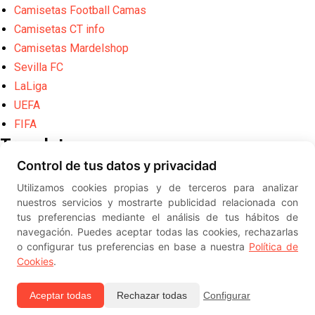
Camisetas Football Camas
Camisetas CT info
Camisetas Mardelshop
Sevilla FC
LaLiga
UEFA
FIFA
Translate
Control de tus datos y privacidad
Powered by
Translate
Utilizamos cookies propias y de terceros para analizar
Diseño web creado por
Erick
nuestros servicios y mostrarte publicidad relacionada con
©
ElSevillista.es - Información sobr
tus preferencias mediante el análisis de tus hábitos de
el Sevilla FC, Sevilla Atlético, Sevilla Femenino y su Cantera
navegación. Puedes aceptar todas las cookies, rechazarlas
-- --
2026
o configurar tus preferencias en base a nuestra
Política de
Cookies
.
Aceptar todas
Rechazar todas
Configurar