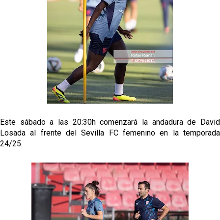
Alberto Flores, muy cerca de convertirse en nuevo
jugador del Granada CF
El Granada negocia con el Sevilla FC por Alberto
Flores
El Sevilla continúa con despidos y rechaza una
oferta de 420 millones por el club
El Sevilla mueve ficha por Robbie Ure: la opción 'A'
para el ataque nervionense
Este sábado a las 20:30h comenzará la andadura de David
Losada al frente del Sevilla FC femenino en la temporada
24/25.