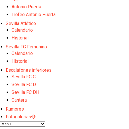
Opinión | "Carta abierta a Alberto Flores" por Rafa G
Antonio Puerta
Análisis I Quién es y cómo juega Fran González
Miguel Sierra: La temporada pasada se vio reflejad
Trofeo Antonio Puerta
Diomande ya es madridista mientras Rodri agita el
Sevilla Atlético
OFICIAL | Juanlu se marcha al Bournemouth
Calendario
Historial
Sevilla FC Femenino
Calendario
Historial
Escalafones inferiores
Sevilla FC C
Sevilla FC D
Sevilla FC DH
Cantera
Rumores
Fotogalerías🔴