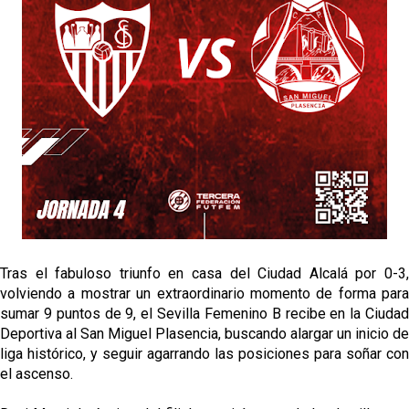
El Sevilla continúa con despidos y rechaza una
oferta de 420 millones por el club
El Sevilla FC cierra el fichaje de Robbie Ure
Crónica Pretemporada | Real Madrid 2-4 Sevilla FC
Femenino
La revolución de José Ignacio Navarro en el Sevilla
FC
Tras el fabuloso triunfo en casa del Ciudad Alcalá por 0-3,
volviendo a mostrar un extraordinario momento de forma para
sumar 9 puntos de 9, el Sevilla Femenino B recibe en la Ciudad
Deportiva al San Miguel Plasencia, buscando alargar un inicio de
liga histórico, y seguir agarrando las posiciones para soñar con
el ascenso.