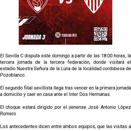
García
Análisis I Quién es y cómo juega Fran González
Miguel Sierra: La temporada pasada se vio
reflejado que podemos tirar para delante y
trabajamos con ilusión
Diomande ya es madridista mientras Rodri agita el
El Sevilla C disputa este domingo a partir de las 18:00 horas, la
mercado
tercera jornada de la tercera federación, donde visitará el
OFICIAL | Juanlu se marcha al Bournemouth
estadio Nuestra Señora de la Luna de la localidad cordobesa de
Pozoblanco.
El segundo filial sevillista llega tras vencer en la primera jornada
a domicilio y caer en casa ante el Inter Dos Hermanas.
El choque estará dirigido por el jienense José Antonio López
Romero
Los antecedentes dicen entre ambos equipos, que las visitas a