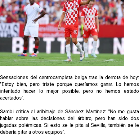
Flores
El Sevilla continúa con despidos y rechaza una
oferta de 420 millones por el club
El Sevilla FC cierra el fichaje de Robbie Ure
Crónica Pretemporada | Real Madrid 2-4 Sevilla FC
Femenino
La revolución de José Ignacio Navarro en el Sevilla
Sensaciones del centrocampista belga tras la derrota de hoy:
FC
"Estoy bien, pero triste porque queríamos ganar. Lo hemos
intentado hacer lo mejor posible, pero no hemos estado
acertados".
Sambi critica el aribitraje de Sánchez Martínez: "No me gusta
hablar sobre las decisiones del árbitro, pero han sido dos
jugadas polémicas. Si esto se le pita al Sevilla, también se le
debería pitar a otros equipos".