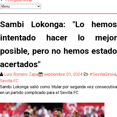
Nico Guillén:"Es importante que el equipo sea una
familia y se refleje en el campo"
El Sevilla oficializa el traspaso de Sow
Sambi Lokonga: "Lo hemos
Miguel Sierra: La temporada pasada se vio
intentado hacer lo mejor
reflejado que podemos tirar para delante y
trabajamos con ilusión
posible, pero no hemos estado
Diomande ya es madridista mientras Rodri agita el
mercado
acertados"
OFICIAL | Juanlu se marcha al Bournemouth
Luis Romero Zapata
septiembre 01, 2024
#SevillaGirona
,
Sevilla FC
Los posibles herederos del número 16 tras la
Sambi Lokonga salió como titular por segunda vez consecutiva
marcha de Juanlu
en un partido complicado para el Sevilla FC
Alberto Flores, muy cerca de convertirse en nuevo
jugador del Granada CF
El Granada negocia con el Sevilla FC por Alberto