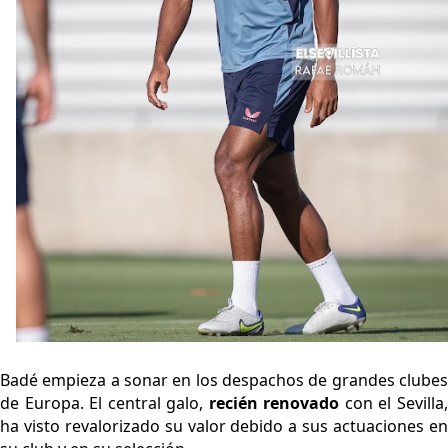
Oso es el siguiente en la lista para salir
Banquillos confirmados: así queda la cantera del
Sevilla Femenino para la 2026/27
Celta y Rayo agitan el mercado de La Liga
Previa | El Sevilla FC cierra la pretemporada con el
exigente choque ante el Bayer Leverkusen
Badé empieza a sonar en los despachos de grandes clubes
de Europa. El central galo,
recién renovado
con el Sevilla
ha visto revalorizado su valor debido a sus actuaciones en