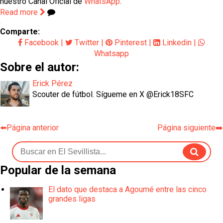
nuestro Canal Oficial de
WhatsApp
.
Read more
Comparte:
Facebook
|
Twitter
|
Pinterest
|
Linkedin
|
Whatsapp
Sobre el autor:
Erick Pérez
Scouter de fútbol. Sígueme en X @Erick18SFC
⬅️Página anterior
Página siguiente➡️
Popular de la semana
El dato que destaca a Agoumé entre las cinco
grandes ligas