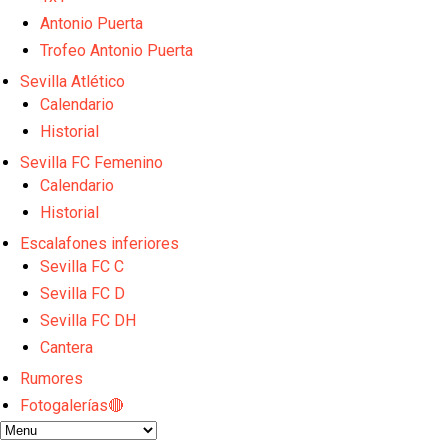
Los contratiempos para García Plaza por la mala ge
Antonio Puerta
El Sevilla C se queda en Tercera Federación
Análisis | El Sevilla FC cierra una pretemporada de 
Trofeo Antonio Puerta
Joan Jordán cerca de salir del Sevilla FC
Sevilla Atlético
Apuesta por la juventud y las ideas claras: el once q
Calendario
Historial
Sevilla FC Femenino
Calendario
Historial
Escalafones inferiores
Sevilla FC C
Sevilla FC D
Sevilla FC DH
Cantera
Rumores
Fotogalerías🔴