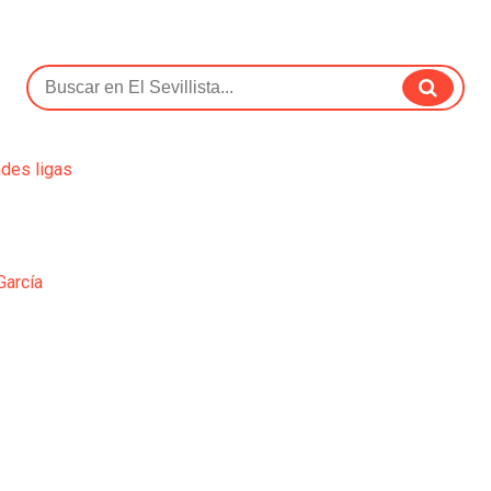
ndes ligas
García