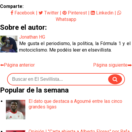
Comparte:
Facebook
|
Twitter
|
Pinterest
|
Linkedin
|
Whatsapp
Sobre el autor:
Jonathan HG
Me gusta el periodismo, la política, la Fórmula 1 y el
motociclismo. Me podéis leer en elsevillista.
⬅️Página anterior
Página siguiente➡️
Popular de la semana
El dato que destaca a Agoumé entre las cinco
grandes ligas
Opinión | "Carta abierta a Alberto Flores" por Rafa