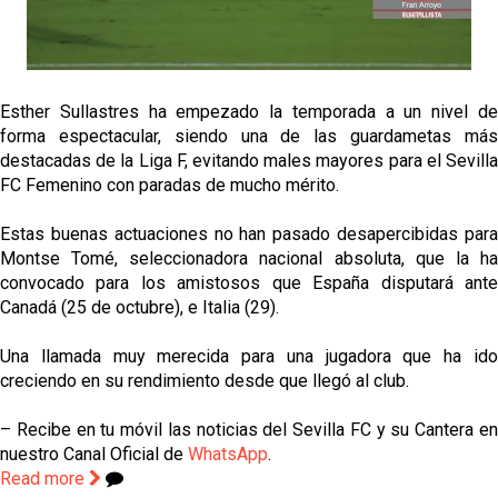
La cita ante el Espanyol a domicilio ya tiene horario
El dato que destaca a Agoumé entre las cinco
grandes ligas
Esther Sullastres ha empezado la temporada a un nivel de
forma espectacular, siendo una de las guardametas más
Alberto Flores, muy cerca de convertirse en nuevo
destacadas de la Liga F, evitando males mayores para el Sevilla
jugador del Granada CF
FC Femenino con paradas de mucho mérito.
El Granada negocia con el Sevilla FC por Alberto
Estas buenas actuaciones no han pasado desapercibidas para
Flores
Montse Tomé, seleccionadora nacional absoluta, que la ha
convocado para los amistosos que España disputará ante
El Sevilla continúa con despidos y rechaza una
Canadá (25 de octubre), e Italia (29).
oferta de 420 millones por el club
Una llamada muy merecida para una jugadora que ha ido
creciendo en su rendimiento desde que llegó al club.
– Recibe en tu móvil las noticias del Sevilla FC y su Cantera en
nuestro Canal Oficial de
WhatsApp
.
Read more