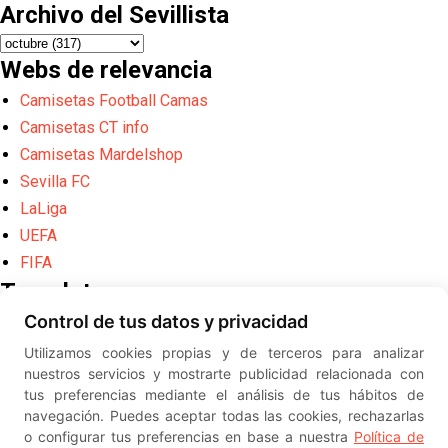
Archivo del Sevillista
Webs de relevancia
Camisetas Football Camas
Camisetas CT info
Camisetas Mardelshop
Sevilla FC
LaLiga
UEFA
FIFA
Translate
Control de tus datos y privacidad
Powered by
Translate
Utilizamos cookies propias y de terceros para analizar
Diseño web creado por
Erick
nuestros servicios y mostrarte publicidad relacionada con
©
ElSevillista.es - Información sobr
tus preferencias mediante el análisis de tus hábitos de
el Sevilla FC, Sevilla Atlético, Sevilla Femenino y su Cantera
navegación. Puedes aceptar todas las cookies, rechazarlas
-- --
2026
o configurar tus preferencias en base a nuestra
Política de