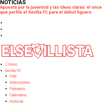
NOTICIAS
Apuesta por la juventud y las ideas claras: el once
que perfila el Sevilla FC para el debut liguero
El Rayo Vallecano llega a la cita de Nervión con
derrota
Crónica Pretemporada | Xerez DFC 1-0 Sevilla
Atlético
Crónica Pretemporada I Bayer Leverkusen 2-1
Sevilla FC
⚪Inicio
El Tribunal Superior de Justicia concede la
Sevilla FC
cautelar a Isi Palazón
Club
Banquillos confirmados: así queda la cantera del
Selecciones
Sevilla Femenino para la 2026/27
Palmarés
Calendario
Celta y Rayo agitan el mercado de La Liga
Historial