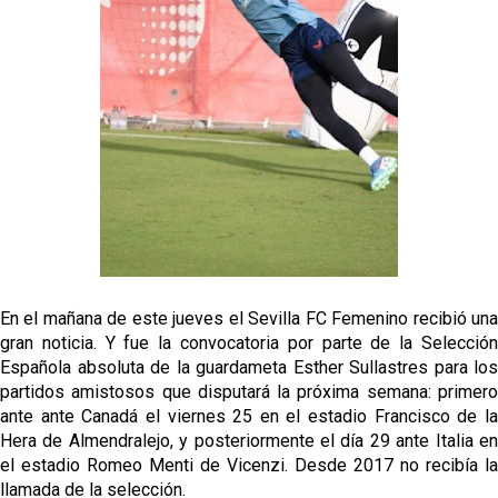
Crónica Pretemporada | Real Madrid 2-4 Sevilla FC
Femenino
La revolución de José Ignacio Navarro en el Sevilla
FC
Análisis | El Sevilla FC cierra una pretemporada de
contrastes antes del inicio de LaLiga
Joan Jordán cerca de salir del Sevilla FC
En el mañana de este jueves el Sevilla FC Femenino recibió una
gran noticia. Y fue la convocatoria por parte de la Selección
Española absoluta de la guardameta Esther Sullastres para los
partidos amistosos que disputará la próxima semana: primero
ante ante Canadá el viernes 25 en el estadio Francisco de la
Hera de Almendralejo, y posteriormente el día 29 ante Italia en
el estadio Romeo Menti de Vicenzi. Desde 2017 no recibía la
llamada de la selección.