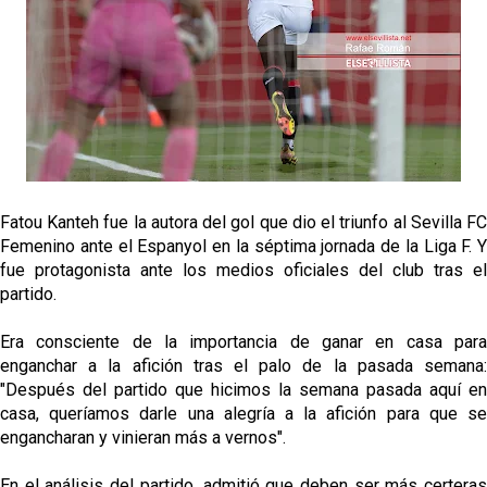
fichajes
Opinión | "Carta abierta a Alberto Flores" por Rafa
García
El Sevilla oficializa el traspaso de Sow
Miguel Sierra: La temporada pasada se vio
reflejado que podemos tirar para delante y
Fatou Kanteh fue la autora del gol que dio el triunfo al Sevilla FC
trabajamos con ilusión
Femenino ante el Espanyol en la séptima jornada de la Liga F. Y
Diomande ya es madridista mientras Rodri agita el
fue protagonista ante los medios oficiales del club tras el
mercado
partido.
Era consciente de la importancia de ganar en casa para
enganchar a la afición tras el palo de la pasada semana:
"Después del partido que hicimos la semana pasada aquí en
casa, queríamos darle una alegría a la afición para que se
engancharan y vinieran más a vernos".
En el análisis del partido, admitió que deben ser más certeras