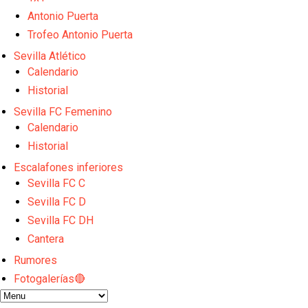
Oso es el siguiente en la lista para salir
Banquillos confirmados: así queda la cantera del S
Antonio Puerta
Celta y Rayo agitan el mercado de La Liga
Trofeo Antonio Puerta
Previa | El Sevilla FC cierra la pretemporada con e
Sevilla Atlético
El Sevilla pone sus ojos en Ellyes Skhiri
Calendario
Historial
Sevilla FC Femenino
Calendario
Historial
Escalafones inferiores
Sevilla FC C
Sevilla FC D
Sevilla FC DH
Cantera
Rumores
Fotogalerías🔴