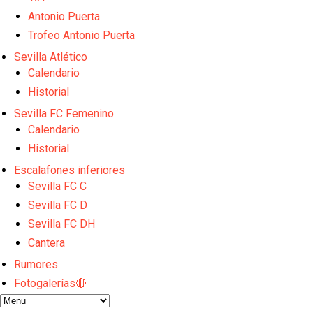
La cita ante el Espanyol a domicilio ya tiene horario
Antonio Puerta
El dato que destaca a Agoumé entre las cinco gran
Alberto Flores, muy cerca de convertirse en nuevo 
Trofeo Antonio Puerta
El Granada negocia con el Sevilla FC por Alberto Fl
Sevilla Atlético
El Sevilla continúa con despidos y rechaza una ofer
Calendario
Historial
Sevilla FC Femenino
Calendario
Historial
Escalafones inferiores
Sevilla FC C
Sevilla FC D
Sevilla FC DH
Cantera
Rumores
Fotogalerías🔴