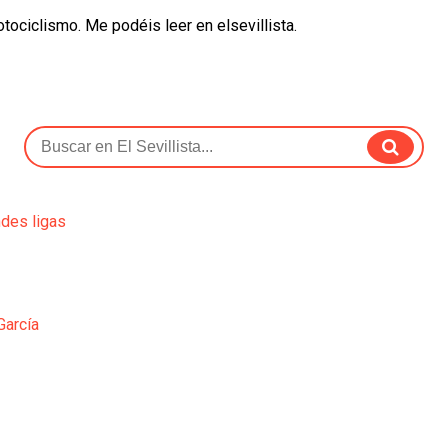
otociclismo. Me podéis leer en elsevillista.
ndes ligas
García