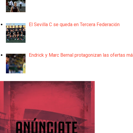
El Sevilla C se queda en Tercera Federación
Endrick y Marc Bernal protagonizan las ofertas m