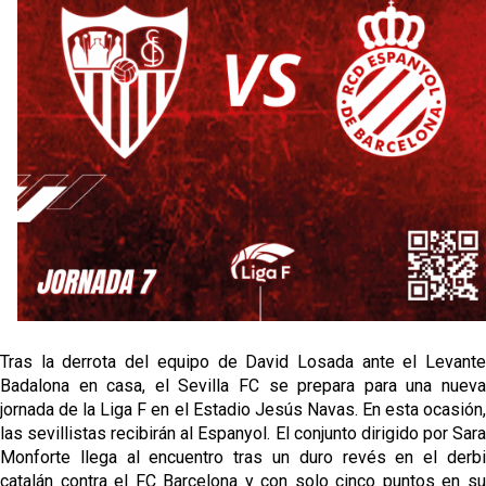
Los posibles herederos del número 16 tras la
marcha de Juanlu
Joan Jordán podría tener al Estrela Amadora como
destino este lunes
El Sevilla FC Femenino ya conoce su rival para
semifinales
IDV reclama dinero al Sevilla por Mercado
Tras la derrota del equipo de David Losada ante el Levante
Badalona en casa, el Sevilla FC se prepara para una nueva
jornada de la Liga F en el Estadio Jesús Navas. En esta ocasión,
las sevillistas recibirán al Espanyol. El conjunto dirigido por Sara
Monforte llega al encuentro tras un duro revés en el derbi
catalán contra el FC Barcelona y con solo cinco puntos en su