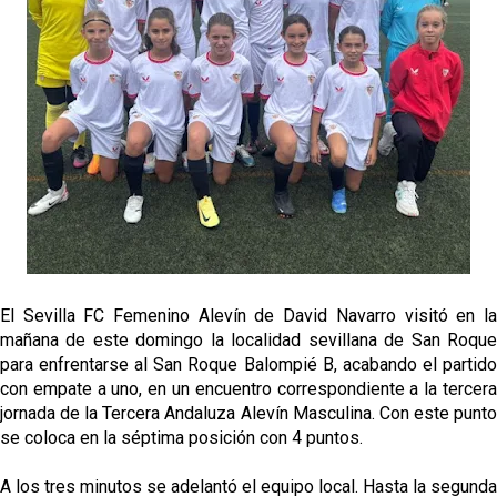
El Sevilla oficializa el traspaso de Sow
Miguel Sierra: La temporada pasada se vio
reflejado que podemos tirar para delante y
trabajamos con ilusión
Diomande ya es madridista mientras Rodri agita el
mercado
OFICIAL | Juanlu se marcha al Bournemouth
El Sevilla FC trabaja en la contratación de George
Ilenikhena
El Sevilla FC Femenino Alevín de David Navarro visitó en la
mañana de este domingo la localidad sevillana de San Roque
para enfrentarse al San Roque Balompié B, acabando el partido
con empate a uno, en un encuentro correspondiente a la tercera
jornada de la Tercera Andaluza Alevín Masculina. Con este punto
se coloca en la séptima posición con 4 puntos.
A los tres minutos se adelantó el equipo local. Hasta la segunda