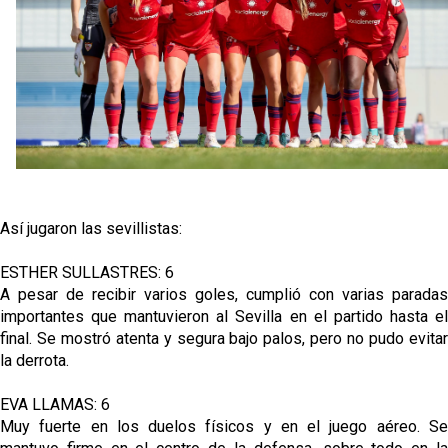
Vargas y Sow se incorporan al grupo en la sesión
del martes
Odysseas Vlachodimos: “El objetivo es mejorar la
temporada pasada”
El Sevilla FC empieza a inscribir a los nuevos
fichajes
Opinión | "Carta abierta a Alberto Flores" por Rafa
García
Así jugaron las sevillistas:
El Sevilla oficializa el traspaso de Sow
ESTHER SULLASTRES: 6
A pesar de recibir varios goles, cumplió con varias paradas
importantes que mantuvieron al Sevilla en el partido hasta el
final. Se mostró atenta y segura bajo palos, pero no pudo evitar
la derrota.
EVA LLAMAS: 6
Muy fuerte en los duelos físicos y en el juego aéreo. Se