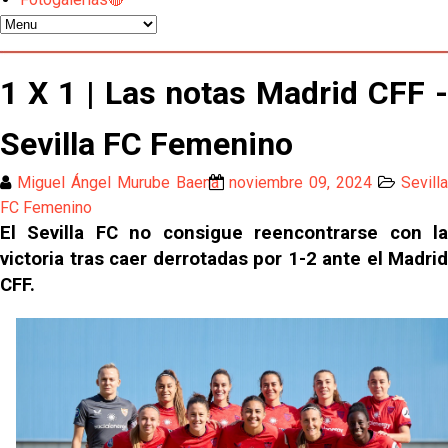
Djibril Sow pone rumbo a Italia para firmar su nuevo
contrato con el Genoa
Kochorashvili, seria opción para reforzar el centro
1 X 1 | Las notas Madrid CFF -
del campo sevillista
Sevilla FC Femenino
Sow muy cerca de cerrar su traspaso al Genoa
Miguel Ángel Murube Baena
noviembre 09, 2024
Sevill
Oso es el siguiente en la lista para salir
FC Femenino
El Sevilla FC no consigue reencontrarse con la
victoria tras caer derrotadas por 1-2 ante el Madrid
El Sevilla FC oficializa la cesión de Rafa Mir al Aris
CFF.
de Salónica
Juanlu se marcha traspasado al Bournemouth
Emery quiere pescar en el Atleti , el Villareal ya
tiene nuevo portero y el Getafe mueve ficha... Las
últimas novedades del mercado de La Liga