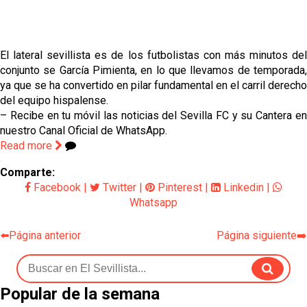
El Sevilla FC empieza a inscribir a los nuevos
fichajes
Opinión | "Carta abierta a Alberto Flores" por Rafa
El lateral sevillista es de los futbolistas con más minutos del
García
conjunto se García Pimienta, en lo que llevamos de temporada,
ya que se ha convertido en pilar fundamental en el carril derecho
El Sevilla oficializa el traspaso de Sow
del equipo hispalense.
– Recibe en tu móvil las noticias del Sevilla FC y su Cantera en
nuestro Canal Oficial de WhatsApp.
Miguel Sierra: La temporada pasada se vio
Read more
reflejado que podemos tirar para delante y
trabajamos con ilusión
Comparte:
Diomande ya es madridista mientras Rodri agita el
Facebook
|
Twitter
|
Pinterest
|
Linkedin
|
mercado
Whatsapp
⬅️Página anterior
Página siguiente➡️
Popular de la semana