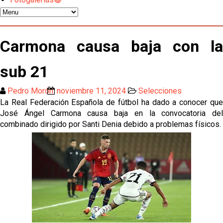
Sow muy cerca de cerrar su traspaso al Genoa
Oso es el siguiente en la lista para salir
Carmona causa baja con la
sub 21
El Sevilla FC oficializa la cesión de Rafa Mir al Aris
de Salónica
Pedro Morón
noviembre 11, 2024
Selecciones
Juanlu se marcha traspasado al Bournemouth
La Real Federación Española de fútbol ha dado a conocer que
José Ángel Carmona causa baja en la convocatoria del
combinado dirigido por Santi Denia debido a problemas físicos.
Emery quiere pescar en el Atleti , el Villareal ya
tiene nuevo portero y el Getafe mueve ficha... Las
últimas novedades del mercado de La Liga
Vargas y Sow se incorporan al grupo en la sesión
del martes
Odysseas Vlachodimos: “El objetivo es mejorar la
temporada pasada”