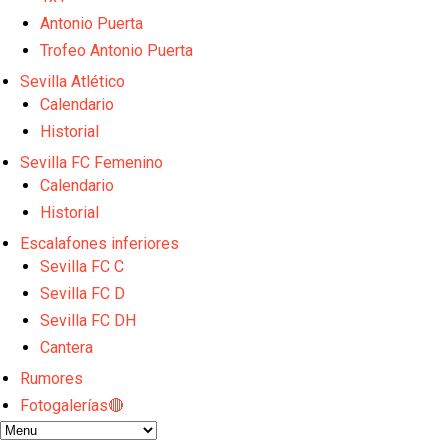
Sow muy cerca de cerrar su traspaso al Genoa
Antonio Puerta
Oso es el siguiente en la lista para salir
Banquillos confirmados: así queda la cantera del S
Trofeo Antonio Puerta
Celta y Rayo agitan el mercado de La Liga
Sevilla Atlético
Previa | El Sevilla FC cierra la pretemporada con e
Calendario
Historial
Sevilla FC Femenino
Calendario
Historial
Escalafones inferiores
Sevilla FC C
Sevilla FC D
Sevilla FC DH
Cantera
Rumores
Fotogalerías🔴