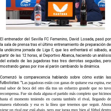
El Sevilla FC cierra el fichaje de Robbie Ure
Crónica Pretemporada | Real Madrid 2-4 Sevilla FC
Femenino
La revolución de José Ignacio Navarro en el Sevilla
FC
El entrenador del Sevilla FC Femenino, David Losada, pasó por
la sala de prensa tras el último entrenamiento de preparación de
Análisis | El Sevilla FC cierra una pretemporada de
la undécima jornada de Liga F, que les enfrentará el sábado, a
contrastes antes del inicio de LaLiga
partir de las 12 horas, al Deportivo Abanca, haciendo un análisis
del estado de las jugadoras tras tres derrotas seguidas, pero
mostrando ganas por irse al parón cambiando la dinámica.
Comenzó la comparecencia hablando sobre cómo están las
futbolistas: "
Las jugadoras están con ganas de quitarse esa espina, es
mal sabor de boca del otro día tras un esfuerzo grande que no tuvo
recompensa. Fue sin duda alguna el partido más completo que hicimos
hasta el momento teniendo en cuenta también el rival, llegando de
manera elaborada y esa es la línea que tenemos que seguir. Ahora
viene un rival que está abajo, pero que juega muy bien al fútbol dentro