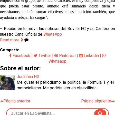
empiece con el grupo, tiene mucho carácter, es muy competitiva y ojalá
que pueda estar pronto
, aunque está sumando desde fuera 
necesitamos también sumar efectivos en esa posición también, que
ayudaría a rebajar las cargas".
– Recibe en tu móvil las noticias del Sevilla FC y su Cantera en
nuestro Canal Oficial de
WhatsApp
.
Read more
Comparte:
Facebook
|
Twitter
|
Pinterest
|
Linkedin
|
Whatsapp
Sobre el autor:
Jonathan HG
Me gusta el periodismo, la política, la Fórmula 1 y el
motociclismo. Me podéis leer en elsevillista.
⬅️Página anterior
Página siguiente➡️