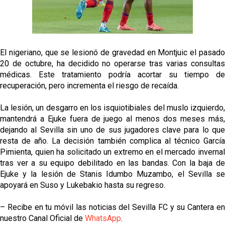
Emery quiere pescar en el Atleti , el Villareal ya
tiene nuevo portero y el Getafe mueve ficha... Las
últimas novedades del mercado de La Liga
Vargas y Sow se incorporan al grupo en la sesión
del martes
El nigeriano, que se lesionó de gravedad en Montjuic el pasado
Patrick Mercado no jugará en el Sevilla FC
20 de octubre, ha decidido no operarse tras varias consultas
médicas. Este tratamiento podría acortar su tiempo de
recuperación, pero incrementa el riesgo de recaída.
El Sevilla FC pregunta al Atlético de Madrid por la
situación de Iker Luque
La lesión, un desgarro en los isquiotibiales del muslo izquierdo,
mantendrá a Ejuke fuera de juego al menos dos meses más,
Nico Guillén:"Es importante que el equipo sea una
dejando al Sevilla sin uno de sus jugadores clave para lo que
familia y se refleje en el campo"
resta de año. La decisión también complica al técnico García
Pimienta, quien ha solicitado un extremo en el mercado invernal
tras ver a su equipo debilitado en las bandas. Con la baja de
Ejuke y la lesión de Stanis Idumbo Muzambo, el Sevilla se
apoyará en Suso y Lukebakio hasta su regreso.
– Recibe en tu móvil las noticias del Sevilla FC y su Cantera en
nuestro Canal Oficial de
WhatsApp
.