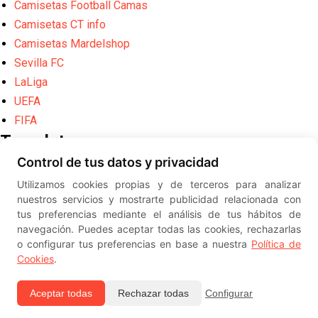
Camisetas Football Camas
Camisetas CT info
Camisetas Mardelshop
Sevilla FC
LaLiga
UEFA
FIFA
Translate
Control de tus datos y privacidad
Powered by
Translate
Utilizamos cookies propias y de terceros para analizar
Diseño web creado por
Erick
nuestros servicios y mostrarte publicidad relacionada con
©
ElSevillista.es - Información sobr
tus preferencias mediante el análisis de tus hábitos de
el Sevilla FC, Sevilla Atlético, Sevilla Femenino y su Cantera
navegación. Puedes aceptar todas las cookies, rechazarlas
-- --
2026
o configurar tus preferencias en base a nuestra
Política de
Cookies
.
Aceptar todas
Rechazar todas
Configurar