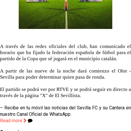
El Granada negocia con el Sevilla FC por Alberto
Flores
El Sevilla continúa con despidos y rechaza una
oferta de 420 millones por el club
El Sevilla mueve ficha por Robbie Ure: la opción 'A'
para el ataque nervionense
A través de las redes oficiales del club, han comunicado el
horario que ha fijado la federación española de fútbol para el
Los contratiempos para García Plaza por la mala
partido de la Copa que sé jugará en el municipio catalán.
gestión de un inválido Consejo
A partir de las nueve de la noche dará comienzo el Olot -
Sevilla para poder determinar quien pasa de ronda.
El partido se podrá ver por RTVE y se podrá seguir en directo a
través de la página "X" de El Sevillista.
– Recibe en tu móvil las noticias del Sevilla FC y su Cantera en
nuestro Canal Oficial de WhatsApp.
Read more