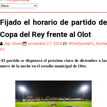
Nico Guillén:"Es importante que el equipo sea una
familia y se refleje en el campo"
El Sevilla oficializa el traspaso de Sow
Fijado el horario de partido de
Copa del Rey frente al Olot
Miguel Sierra: La temporada pasada se vio
reflejado que podemos tirar para delante y
Jep Oliveras
noviembre 27, 2024
#OlotSevillaFC
,
Sevill
trabajamos con ilusión
Diomande ya es madridista mientras Rodri agita el
FC
mercado
-
El partido se disputará el próximo cinco de diciembre a las
OFICIAL | Juanlu se marcha al Bournemouth
nueve de la noche en el estadio municipal de Olot.
Los posibles herederos del número 16 tras la
marcha de Juanlu
Alberto Flores, muy cerca de convertirse en nuevo
jugador del Granada CF