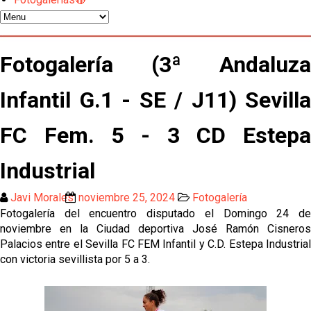
Sow muy cerca de cerrar su traspaso al Genoa
Fotogalería (3ª Andaluza
Oso es el siguiente en la lista para salir
Infantil G.1 - SE / J11) Sevilla
El Sevilla FC oficializa la cesión de Rafa Mir al Aris
de Salónica
FC Fem. 5 - 3 CD Estepa
Juanlu se marcha traspasado al Bournemouth
Industrial
Emery quiere pescar en el Atleti , el Villareal ya
Javi Morales
noviembre 25, 2024
Fotogalería
tiene nuevo portero y el Getafe mueve ficha... Las
Fotogalería del encuentro disputado el Domingo 24 de
últimas novedades del mercado de La Liga
noviembre en la Ciudad deportiva José Ramón Cisneros
Vargas y Sow se incorporan al grupo en la sesión
Palacios entre el Sevilla FC FEM Infantil y C.D. Estepa Industrial
del martes
con victoria sevillista por 5 a 3.
Odysseas Vlachodimos: “El objetivo es mejorar la
temporada pasada”