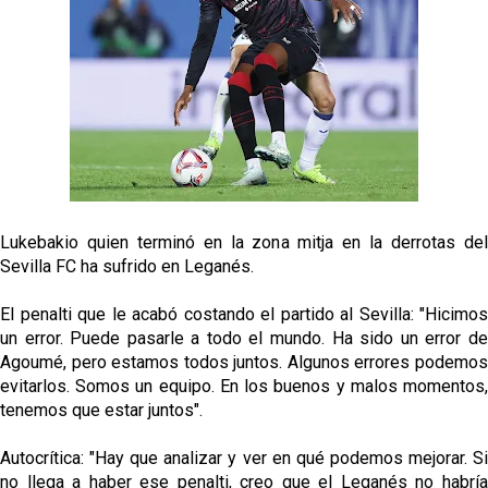
jugador del Granada CF
El Granada negocia con el Sevilla FC por Alberto
Flores
IDV reclama dinero al Sevilla por Mercado
El Sevilla FC cierra el fichaje de Robbie Ure
Lukebakio quien terminó en la zona mitja en la derrotas del
Crónica Pretemporada | Real Madrid 2-4 Sevilla FC
Sevilla FC ha sufrido en Leganés.
Femenino
El penalti que le acabó costando el partido al Sevilla: "Hicimos
un error. Puede pasarle a todo el mundo. Ha sido un error de
Agoumé, pero estamos todos juntos. Algunos errores podemos
evitarlos. Somos un equipo. En los buenos y malos momentos,
tenemos que estar juntos".
Autocrítica: "Hay que analizar y ver en qué podemos mejorar. Si
no llega a haber ese penalti, creo que el Leganés no habría