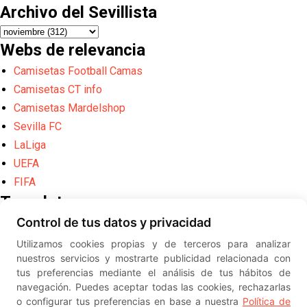
Archivo del Sevillista
Webs de relevancia
Camisetas Football Camas
Camisetas CT info
Camisetas Mardelshop
Sevilla FC
LaLiga
UEFA
FIFA
Translate
Control de tus datos y privacidad
Powered by
Translate
Utilizamos cookies propias y de terceros para analizar
Diseño web creado por
Erick
nuestros servicios y mostrarte publicidad relacionada con
©
ElSevillista.es - Información sobr
tus preferencias mediante el análisis de tus hábitos de
el Sevilla FC, Sevilla Atlético, Sevilla Femenino y su Cantera
navegación. Puedes aceptar todas las cookies, rechazarlas
-- --
2026
o configurar tus preferencias en base a nuestra
Política de