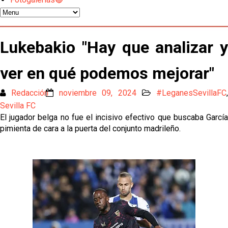
situación de Iker Luque
Nico Guillén:"Es importante que el equipo sea una
familia y se refleje en el campo"
Lukebakio "Hay que analizar y
El Sevilla oficializa el traspaso de Sow
ver en qué podemos mejorar"
Redacción
noviembre 09, 2024
#LeganesSevillaFC
Miguel Sierra: La temporada pasada se vio
Sevilla FC
reflejado que podemos tirar para delante y
trabajamos con ilusión
El jugador belga no fue el incisivo efectivo que buscaba García
Diomande ya es madridista mientras Rodri agita el
pimienta de cara a la puerta del conjunto madrileño.
mercado
OFICIAL | Juanlu se marcha al Bournemouth
Los posibles herederos del número 16 tras la
marcha de Juanlu
Alberto Flores, muy cerca de convertirse en nuevo