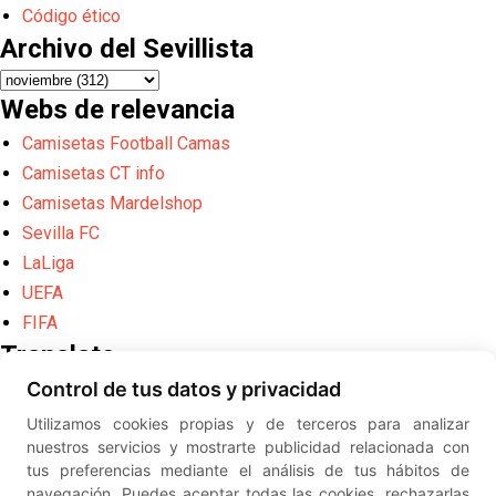
Código ético
Archivo del Sevillista
Webs de relevancia
Camisetas Football Camas
Camisetas CT info
Camisetas Mardelshop
Sevilla FC
LaLiga
UEFA
FIFA
Translate
Control de tus datos y privacidad
Powered by
Translate
Utilizamos cookies propias y de terceros para analizar
Diseño web creado por
Erick
nuestros servicios y mostrarte publicidad relacionada con
©
ElSevillista.es - Información sobr
tus preferencias mediante el análisis de tus hábitos de
el Sevilla FC, Sevilla Atlético, Sevilla Femenino y su Cantera
navegación. Puedes aceptar todas las cookies, rechazarlas