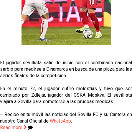
Kochorashvili, seria opción para reforzar el centro
del campo sevillista
Sow muy cerca de cerrar su traspaso al Genoa
Oso es el siguiente en la lista para salir
Banquillos confirmados: así queda la cantera del
El jugador sevillista salió de inicio con el combinado nacional
Sevilla Femenino para la 2026/27
serbio para medirse a Dinamarca en busca de una plaza para las
series finales de la competición.
En el minuto 72, el jugador sufrió molestias y tuvo que ser
cambiado por Zdlejar, jugador del CSKA Moskva. El sevillista
viajará a Sevilla para someterse a las pruebas médicas.
– Recibe en tu móvil las noticias del Sevilla FC y su Cantera en
nuestro Canal Oficial de
WhatsApp
.
Read more