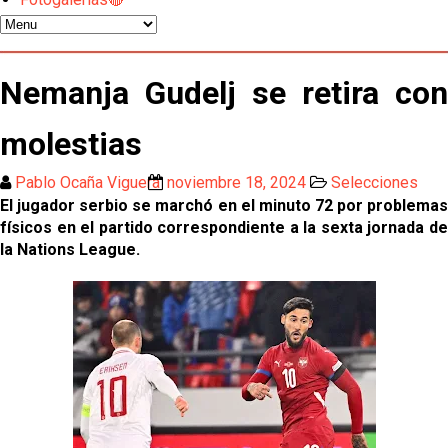
El Sevilla mueve ficha por Robbie Ure: la opción 'A'
para el ataque nervionense
Los contratiempos para García Plaza por la mala
Nemanja Gudelj se retira con
gestión de un inválido Consejo
molestias
El Sevilla C se queda en Tercera Federación
Pablo Ocaña Viguera
noviembre 18, 2024
Selecciones
Atlético y Getafe agitan el mercado de LaLiga
El jugador serbio se marchó en el minuto 72 por problemas
físicos en el partido correspondiente a la sexta jornada de
la Nations League.
Luis García Plaza: No sufrir ya es un paso adelante
El Sevilla FC plantea ampliar hasta cinco fichajes
más antes del cierre
Djibril Sow pone rumbo a Italia para firmar su nuevo
contrato con el Genoa