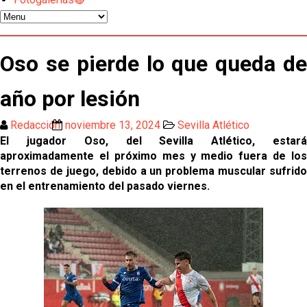
Los contratiempos para García Plaza por la mala
gestión de un inválido Consejo
El Sevilla C se queda en Tercera Federación
Oso se pierde lo que queda de
Atlético y Getafe agitan el mercado de LaLiga
año por lesión
Redacción
noviembre 13, 2024
Sevilla Atlético
Luis García Plaza: No sufrir ya es un paso adelante
El jugador Oso, del Sevilla Atlético, estará
aproximadamente el próximo mes y medio fuera de los
terrenos de juego, debido a un problema muscular sufrido
El Sevilla FC plantea ampliar hasta cinco fichajes
en el entrenamiento del pasado viernes.
más antes del cierre
Djibril Sow pone rumbo a Italia para firmar su nuevo
contrato con el Genoa
Kochorashvili, seria opción para reforzar el centro
del campo sevillista