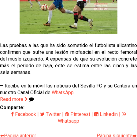
Sow muy cerca de cerrar su traspaso al Genoa
Oso es el siguiente en la lista para salir
Banquillos confirmados: así queda la cantera del
Sevilla Femenino para la 2026/27
Las pruebas a las que ha sido sometido el futbolista alicantino
confirman que sufre una lesión miofascial en el recto femoral
Celta y Rayo agitan el mercado de La Liga
del muslo izquierdo. A expensas de que su evolución concrete
más el periodo de baja, éste se estima entre las cinco y las
seis semanas.
Previa | El Sevilla FC cierra la pretemporada con el
exigente choque ante el Bayer Leverkusen
– Recibe en tu móvil las noticias del Sevilla FC y su Cantera en
nuestro Canal Oficial de
WhatsApp
.
Read more
Comparte:
Facebook
|
Twitter
|
Pinterest
|
Linkedin
|
Whatsapp
⬅️Página anterior
Página siguiente➡️