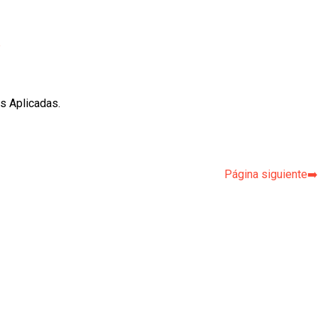
p
s Aplicadas.
Página siguiente➡️