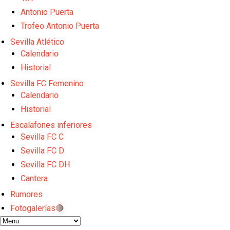
El Sevilla FC empieza a inscribir a los nuevos fichaj
Opinión | "Carta abierta a Alberto Flores" por Rafa G
Antonio Puerta
El Sevilla oficializa el traspaso de Sow
Trofeo Antonio Puerta
Miguel Sierra: La temporada pasada se vio reflejad
Sevilla Atlético
Diomande ya es madridista mientras Rodri agita el
Calendario
Historial
Sevilla FC Femenino
Calendario
Historial
Escalafones inferiores
Sevilla FC C
Sevilla FC D
Sevilla FC DH
Cantera
Rumores
Fotogalerías🔴