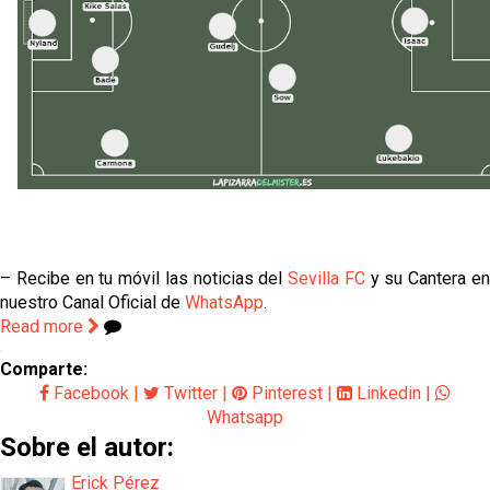
– Recibe en tu móvil las noticias del
Sevilla FC
y su Cantera e
nuestro Canal Oficial de
WhatsApp
.
Read more
Comparte:
Facebook
|
Twitter
|
Pinterest
|
Linkedin
|
Whatsapp
Sobre el autor:
Erick Pérez