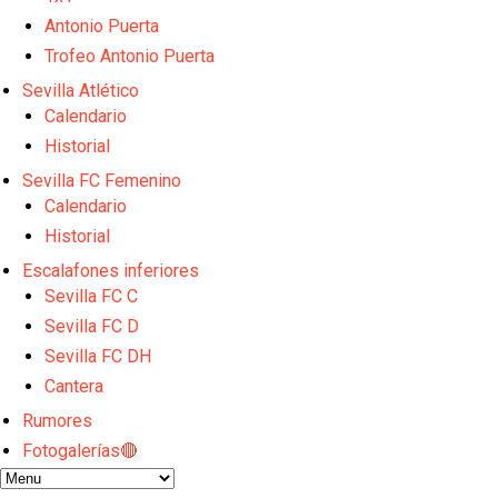
Sow muy cerca de cerrar su traspaso al Genoa
Oso es el siguiente en la lista para salir
Antonio Puerta
Banquillos confirmados: así queda la cantera del S
Trofeo Antonio Puerta
Celta y Rayo agitan el mercado de La Liga
Sevilla Atlético
Previa | El Sevilla FC cierra la pretemporada con e
Calendario
Historial
Sevilla FC Femenino
Calendario
Historial
Escalafones inferiores
Sevilla FC C
Sevilla FC D
Sevilla FC DH
Cantera
Rumores
Fotogalerías🔴