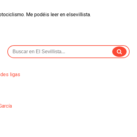
otociclismo. Me podéis leer en elsevillista.
ndes ligas
García