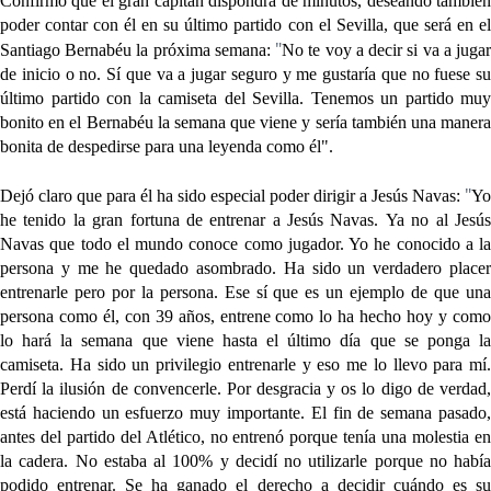
Confirmó que el gran capitán dispondrá de minutos, deseando también
poder contar con él en su último partido con el Sevilla, que será en el
"
Santiago Bernabéu la próxima semana:
No te voy a decir si va a juga
de inicio o no.
Sí que va a jugar seguro y me gustaría que no fuese su
último partido con la camiseta del Sevilla. Tenemos un partido muy
bonito en el Bernabéu
la semana que viene y sería también una manera
bonita de despedirse para una leyenda como él".
"
Dejó claro que para él ha sido especial poder dirigir a Jesús Navas:
Yo
he tenido la gran fortuna de entrenar a Jesús Navas.
Ya no al Jesú
Navas que todo el mundo conoce como jugador. Yo he conocido a la
persona y me he quedado asombrado. Ha sido un verdadero placer
entrenarle pero por la persona
. Ese sí que es un ejemplo de que un
persona como él, con 39 años, entrene como lo ha hecho hoy y como
lo hará la semana que viene hasta el último día que se ponga la
camiseta. Ha sido un privilegio entrenarle y eso me lo llevo para mí.
Perdí la ilusión de convencerle. Por desgracia y os lo digo de verdad,
está haciendo un esfuerzo muy importante. El fin de semana pasado,
antes del partido del Atlético, no entrenó porque tenía una molestia en
la cadera. No estaba al 100% y decidí no utilizarle porque no había
podido entrenar.
Se ha ganado el derecho a decidir cuándo es s