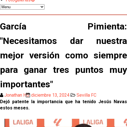
El Sevilla FC empieza a inscribir a los nuevos
fichajes
Opinión | "Carta abierta a Alberto Flores" por Rafa
García Pimienta:
García
"Necesitamos dar nuestra
Análisis I Quién es y cómo juega Fran González
mejor versión como siempre
Endrick y Marc Bernal protagonizan las ofertas más
destacadas del día
para ganar tres puntos muy
El Sevilla Juvenil A última detalles en Canarias para
importantes"
su debut en la Cantalejo Province Cup
La cita ante el Espanyol a domicilio ya tiene horario
Jonathan HG
diciembre 13, 2024
Sevilla FC
Dejó patente la importancia que ha tenido Jesús Navas
estos meses.
El dato que destaca a Agoumé entre las cinco
grandes ligas