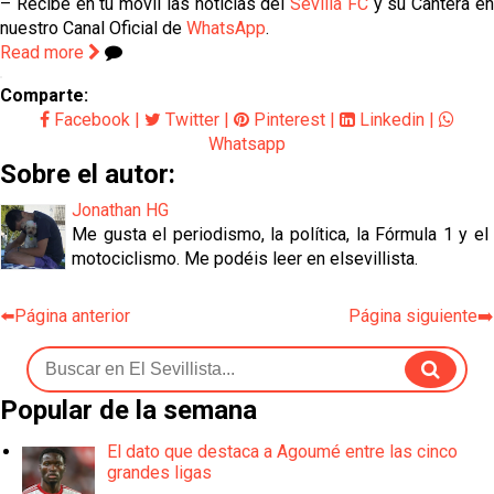
– Recibe en tu móvil las noticias del
Sevilla FC
y su Cantera e
nuestro Canal Oficial de
WhatsApp
.
Read more
Comparte:
Facebook
|
Twitter
|
Pinterest
|
Linkedin
|
Whatsapp
Sobre el autor:
Jonathan HG
Me gusta el periodismo, la política, la Fórmula 1 y el
motociclismo. Me podéis leer en elsevillista.
⬅️Página anterior
Página siguiente➡️
Popular de la semana
El dato que destaca a Agoumé entre las cinco
grandes ligas