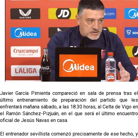
Alberto Flores, muy cerca de convertirse en nuevo
jugador del Granada CF
El Granada negocia con el Sevilla FC por Alberto
Flores
El Sevilla continúa con despidos y rechaza una
oferta de 420 millones por el club
El Sevilla mueve ficha por Robbie Ure: la opción 'A'
para el ataque nervionense
Javier García Pimienta compareció en sala de prensa tras el
último entrenamiento de preparación del partido que les
enfrentará mañana sábado, a las 18:30 horas, al Celta de Vigo en
el Ramón Sánchez-Pizjuán, en el que será el último encuentro
oficial de Jesús Navas en casa.
El entrenador sevillista comenzó precisamente de ese hecho, y