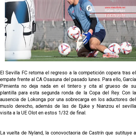
Sow muy cerca de cerrar su traspaso al Genoa
Oso es el siguiente en la lista para salir
El Sevilla FC oficializa la cesión de Rafa Mir al Aris
de Salónica
Juanlu se marcha traspasado al Bournemouth
El Sevilla FC retoma el regreso a la competición copera tras el
empate frente al CA Osasuna del pasado lunes. Para ello, García
Pimienta no deja nada en el tintero y cita al grueso de su
plantilla para esta segunda ronda de la Copa del Rey. Con la
ausencia de Lokonga por una sobrecarga en los aductores del
muslo derecho, además de las de Ejuke y Nianzou el sevilla
visita a la UE Olot en estos 1/32 de final.
La vuelta de Nyland, la conovoctaoria de Castrín que sutituye a