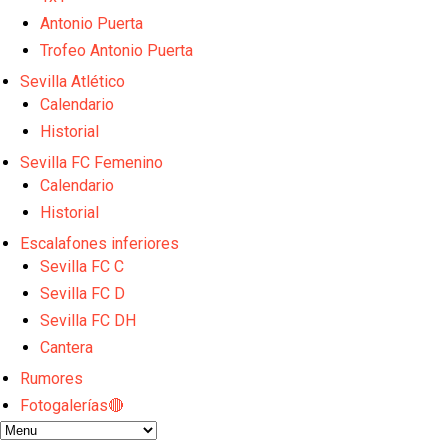
Opinión | "Carta abierta a Alberto Flores" por Rafa G
Análisis I Quién es y cómo juega Fran González
Antonio Puerta
Miguel Sierra: La temporada pasada se vio reflejad
Trofeo Antonio Puerta
Diomande ya es madridista mientras Rodri agita el
Sevilla Atlético
OFICIAL | Juanlu se marcha al Bournemouth
Calendario
Historial
Sevilla FC Femenino
Calendario
Historial
Escalafones inferiores
Sevilla FC C
Sevilla FC D
Sevilla FC DH
Cantera
Rumores
Fotogalerías🔴