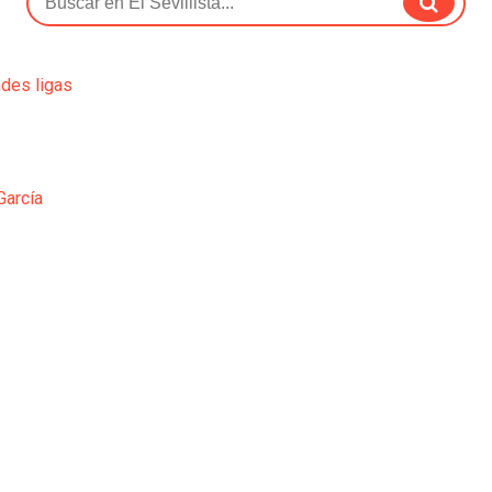
ndes ligas
García