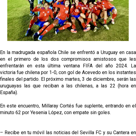
El dato que destaca a Agoumé entre las cinco
grandes ligas
Juanlu de vuelta a Sevilla para cerrar su fichaje a la
Premier
El Granada negocia con el Sevilla FC por Alberto
Flores
En la madrugada española Chile se enfrentó a Uruguay en casa
El Sevilla continúa con despidos y rechaza una
en el primero de los dos compromisos amistosos que les
oferta de 420 millones por el club
enfrentarán en esta última ventana FIFA del año 2024. La
victoria fue chilena por 1-0, con gol de Acevedo en los instantes
El Sevilla mueve ficha por Robbie Ure: la opción 'A'
finales del partido. El próximo martes, 3 de diciembre, serán las
para el ataque nervionense
uruguayas las que reciban a las chilenas, a las 22 (hora en
España).
En este encuentro, Millaray Cortés fue suplente, entrando en el
minuto 62 por Yesenia López, con empate sin goles.
– Recibe en tu móvil las noticias del Sevilla FC y su Cantera en