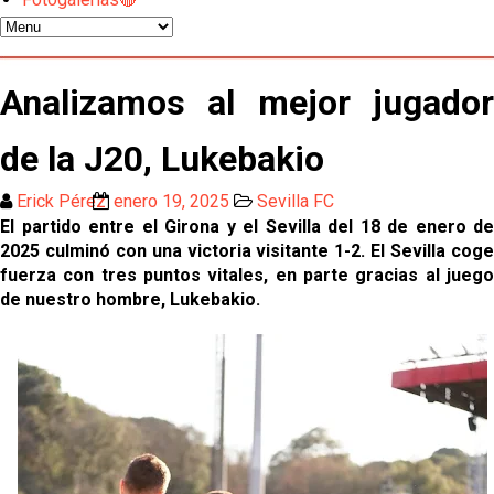
Juanlu se marcha traspasado al Bournemouth
Analizamos al mejor jugador
Emery quiere pescar en el Atleti , el Villareal ya
tiene nuevo portero y el Getafe mueve ficha... Las
últimas novedades del mercado de La Liga
de la J20, Lukebakio
Vargas y Sow se incorporan al grupo en la sesión
del martes
Erick Pérez
enero 19, 2025
Sevilla FC
El partido entre el Girona y el Sevilla del 18 de enero de
Odysseas Vlachodimos: “El objetivo es mejorar la
2025 culminó con una victoria visitante 1-2. El Sevilla coge
temporada pasada”
fuerza con tres puntos vitales, en parte gracias al juego
de nuestro hombre, Lukebakio.
El Sevilla FC empieza a inscribir a los nuevos
fichajes
Opinión | "Carta abierta a Alberto Flores" por Rafa
García
Análisis I Quién es y cómo juega Fran González