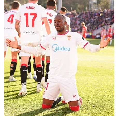
Endrick y Marc Bernal protagonizan las ofertas más
destacadas del día
El Sevilla Juvenil A última detalles en Canarias para
su debut en la Cantalejo Province Cup
La cita ante el Espanyol a domicilio ya tiene horario
Los posibles herederos del número 16 tras la
marcha de Juanlu