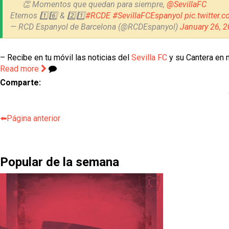
👏 Momentos que quedan para siempre,
@SevillaFC
Eternos 1️⃣6️⃣ & 2️⃣1️⃣
#RCDE
#SevillaFCEspanyol
pic.twitter
— RCD Espanyol de Barcelona (@RCDEspanyol)
January 26, 
– Recibe en tu móvil las noticias del
Sevilla FC
y su Cantera en n
Read more
Comparte:
⬅️Página anterior
Popular de la semana