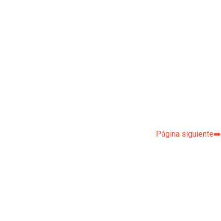
p
Página siguiente➡️