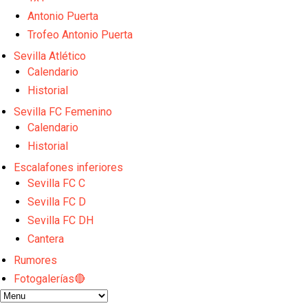
Emery quiere pescar en el Atleti , el Villareal ya t
Vargas y Sow se incorporan al grupo en la sesión d
Antonio Puerta
Odysseas Vlachodimos: “El objetivo es mejorar la 
Trofeo Antonio Puerta
El Sevilla FC empieza a inscribir a los nuevos fichaj
Sevilla Atlético
Opinión | "Carta abierta a Alberto Flores" por Rafa G
El Sevilla oficializa el traspaso de Sow
Calendario
Historial
Sevilla FC Femenino
Calendario
Historial
Escalafones inferiores
Sevilla FC C
Sevilla FC D
Sevilla FC DH
Cantera
Rumores
Fotogalerías🔴