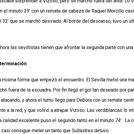
uscaba sorprender a Vizoso, pero se marchó fuera del área. Lo vo
n el minuto 29’ con un remate de cabeza de Raquel Morcillo casi 
 32’ que se marchó desviado. Al borde del descanso, tuvo un últi
hora las sevillistas tienen que afrontar la segunda parte con una 
determinación
la misma forma que empezó el encuentro. El Sevilla metió una mar
ó fuera de la escuadra. Por fin llegó el gol tan deseado por part
ía atacando, y ahora el turno llegó para Debora con un remate cen
 a la red, y que volvió a atrapar Vizoso. Las verdiblancas lo inte
a calidad excelente puso el segundo tanto en el minuto 74'.  La c
 casi consigue meter un tanto que Sullastres detuvo.  