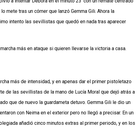
lvió a intentar Débora en el minuto 23’ con un remate centrado 
lo mete tras un córner que lanzó Gemma Gili. Ahora la 
mo intento las sevillistas que quedó en nada tras aparecer 
marcha más en ataque si quieren llevarse la victoria a casa. 
cha más de intensidad, y en apenas dar el primer pistoletazo 
e de las sevillistas de la mano de Lucía Moral que dejó atrás a 
trado que de nuevo la guardameta detuvo. Gemma Gili le dio un 
ntaron con Neima en el exterior pero no llegó a precisar. En un 
olegiada añadió cinco minutos extras al primer periodo, y en los 