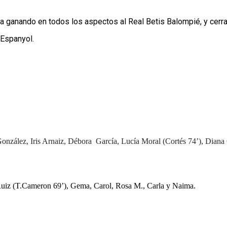
casa ganando en todos los aspectos al Real Betis Balompié, y cerr
 Espanyol. 
González, Iris Arnaiz, Débora  García, Lucía Moral (Cortés 74’), Diana
 Ruiz (T.Cameron 69’), Gema, Carol, Rosa M., Carla y Naima. 