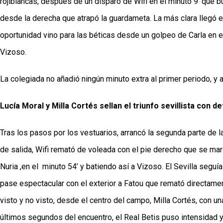
rojiblancas, después de un disparo de Wifi en el minuto 9’ que b
desde la derecha que atrapó la guardameta. La más clara llegó e
oportunidad vino para las béticas desde un golpeo de Carla en el
Vizoso. 
La colegiada no añadió ningún minuto extra al primer periodo, y a
Lucía Moral y Milla Cortés sellan el triunfo sevillista con 
Tras los pasos por los vestuarios, arrancó la segunda parte de 
de salida, Wifi remató de voleada con el pie derecho que se march
Nuria ,en el  minuto 54’ y batiendo así a Vizoso. El Sevilla segu
pase espectacular con el exterior a Fatou que remató directamente
visto y no visto, desde el centro del campo, Milla Cortés, con un
últimos segundos del encuentro, el Real Betis puso intensidad y