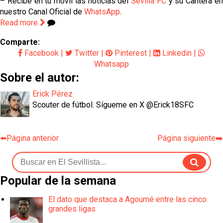
– Recibe en tu móvil las noticias del
Sevilla FC
y su Cantera e
nuestro Canal Oficial de
WhatsApp
.
Read more
Comparte:
Facebook
|
Twitter
|
Pinterest
|
Linkedin
|
Whatsapp
Sobre el autor:
Erick Pérez
Scouter de fútbol. Sígueme en X @Erick18SFC
⬅️Página anterior
Página siguiente➡️
Popular de la semana
El dato que destaca a Agoumé entre las cinco
grandes ligas