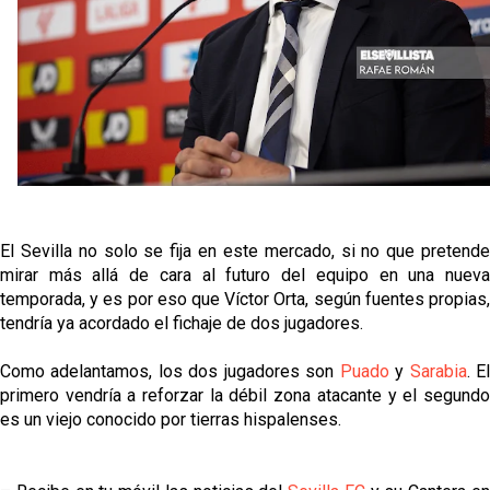
Alberto Flores, muy cerca de convertirse en nuevo
jugador del Granada CF
El Granada negocia con el Sevilla FC por Alberto
Flores
El Sevilla continúa con despidos y rechaza una
oferta de 420 millones por el club
El Sevilla mueve ficha por Robbie Ure: la opción 'A'
para el ataque nervionense
El Sevilla no solo se fija en este mercado, si no que pretende
mirar más allá de cara al futuro del equipo en una nueva
temporada, y es por eso que Víctor Orta, según fuentes propias,
tendría ya acordado el fichaje de dos jugadores.
Como adelantamos, los dos jugadores son
Puado
y
Sarabia
. E
primero vendría a reforzar la débil zona atacante y el segundo
es un viejo conocido por tierras hispalenses.