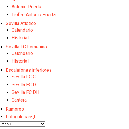
El Sevilla FC empieza a inscribir a los nuevos fichaj
Opinión | "Carta abierta a Alberto Flores" por Rafa G
Antonio Puerta
El Sevilla oficializa el traspaso de Sow
Trofeo Antonio Puerta
Miguel Sierra: La temporada pasada se vio reflejad
Sevilla Atlético
Diomande ya es madridista mientras Rodri agita el
Calendario
Historial
Sevilla FC Femenino
Calendario
Historial
Escalafones inferiores
Sevilla FC C
Sevilla FC D
Sevilla FC DH
Cantera
Rumores
Fotogalerías🔴