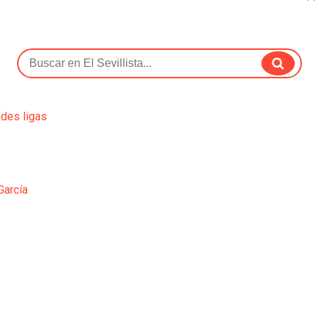
ndes ligas
García