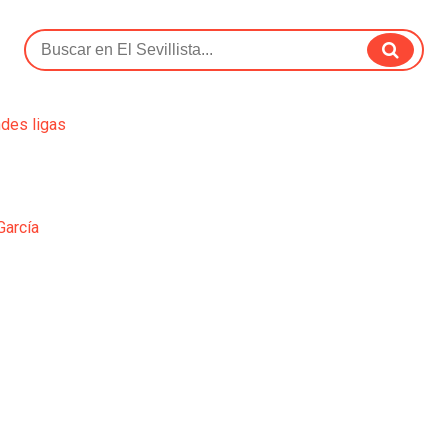
ndes ligas
García