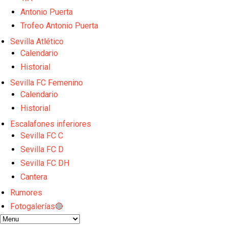
Sow muy cerca de cerrar su traspaso al Genoa
Oso es el siguiente en la lista para salir
Antonio Puerta
Banquillos confirmados: así queda la cantera del S
Trofeo Antonio Puerta
Celta y Rayo agitan el mercado de La Liga
Sevilla Atlético
Previa | El Sevilla FC cierra la pretemporada con e
Calendario
Historial
Sevilla FC Femenino
Calendario
Historial
Escalafones inferiores
Sevilla FC C
Sevilla FC D
Sevilla FC DH
Cantera
Rumores
Fotogalerías🔴