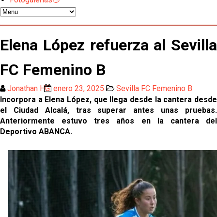
El Sevilla continúa con despidos y rechaza una
oferta de 420 millones por el club
El Sevilla mueve ficha por Robbie Ure: la opción 'A'
Elena López refuerza al Sevilla
para el ataque nervionense
FC Femenino B
Los contratiempos para García Plaza por la mala
gestión de un inválido Consejo
Jonathan HG
enero 23, 2025
Sevilla FC Femenino B
El Sevilla C se queda en Tercera Federación
Incorpora a Elena López, que llega desde la cantera desde
el Ciudad Alcalá, tras superar antes unas pruebas.
Anteriormente estuvo tres años en la cantera del
Atlético y Getafe agitan el mercado de LaLiga
Deportivo ABANCA.
Luis García Plaza: No sufrir ya es un paso adelante
El Sevilla FC plantea ampliar hasta cinco fichajes
más antes del cierre