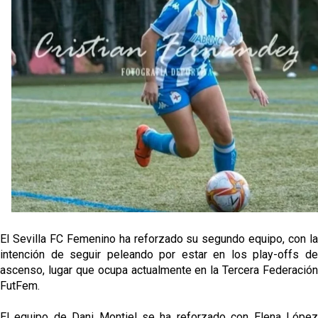
Djibril Sow pone rumbo a Italia para firmar su nuevo
contrato con el Genoa
Kochorashvili, seria opción para reforzar el centro
del campo sevillista
Sow muy cerca de cerrar su traspaso al Genoa
Oso es el siguiente en la lista para salir
El Sevilla FC Femenino ha reforzado su segundo equipo, con la
intención de seguir peleando por estar en los play-offs de
ascenso, lugar que ocupa actualmente en la Tercera Federación
FutFem.
El equipo de Dani Montiel se ha reforzado con Elena López