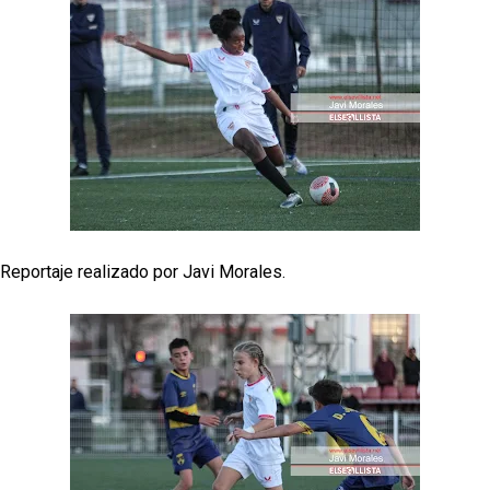
Juanlu se marcha traspasado al Bournemouth
Emery quiere pescar en el Atleti , el Villareal ya
tiene nuevo portero y el Getafe mueve ficha... Las
últimas novedades del mercado de La Liga
Vargas y Sow se incorporan al grupo en la sesión
del martes
Patrick Mercado no jugará en el Sevilla FC
Reportaje realizado por Javi Morales.