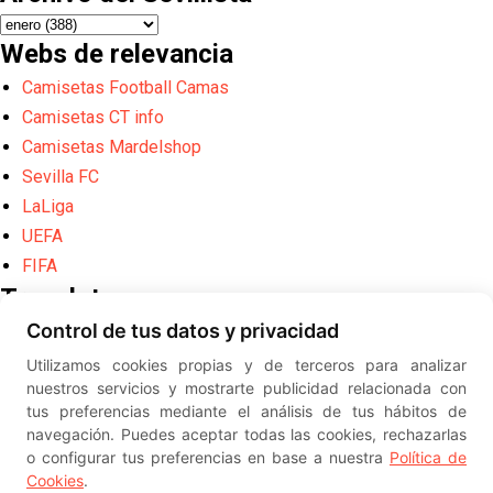
Webs de relevancia
Camisetas Football Camas
Camisetas CT info
Camisetas Mardelshop
Sevilla FC
LaLiga
UEFA
FIFA
Translate
Control de tus datos y privacidad
Powered by
Translate
Utilizamos cookies propias y de terceros para analizar
Diseño web creado por
Erick
nuestros servicios y mostrarte publicidad relacionada con
©
ElSevillista.es - Información sobr
tus preferencias mediante el análisis de tus hábitos de
el Sevilla FC, Sevilla Atlético, Sevilla Femenino y su Cantera
navegación. Puedes aceptar todas las cookies, rechazarlas
-- --
2026
o configurar tus preferencias en base a nuestra
Política de
Cookies
.