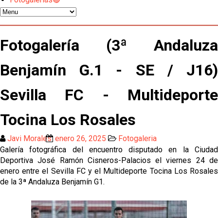
Luis García Plaza: No sufrir ya es un paso adelante
El Sevilla FC plantea ampliar hasta cinco fichajes
Fotogalería (3ª Andaluza
más antes del cierre
Benjamín G.1 - SE / J16)
Djibril Sow pone rumbo a Italia para firmar su nuevo
contrato con el Genoa
Sevilla FC - Multideporte
Kochorashvili, seria opción para reforzar el centro
del campo sevillista
Tocina Los Rosales
Sow muy cerca de cerrar su traspaso al Genoa
Javi Morales
enero 26, 2025
Fotogaleria
Galería fotográfica del encuentro disputado en la Ciudad
Deportiva José Ramón Cisneros-Palacios el viernes 24 de
Oso es el siguiente en la lista para salir
enero entre el Sevilla FC y el Multideporte Tocina Los Rosales
de la 3ª Andaluza Benjamín G1.
El Sevilla FC oficializa la cesión de Rafa Mir al Aris
de Salónica