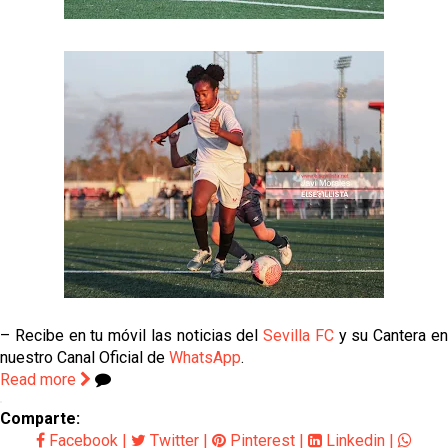
– Recibe en tu móvil las noticias del
Sevilla FC
y su Cantera e
nuestro Canal Oficial de
WhatsApp
.
Read more
Comparte:
Facebook
|
Twitter
|
Pinterest
|
Linkedin
|