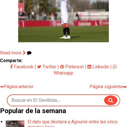
Read more
Comparte:
Facebook
|
Twitter
|
Pinterest
|
Linkedin
|
Whatsapp
⬅️Página anterior
Página siguiente➡️
Popular de la semana
El dato que destaca a Agoumé entre las cinco