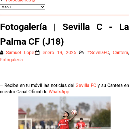
El Sevilla mueve ficha por Robbie Ure: la opción 'A'
para el ataque nervionense
Los contratiempos para García Plaza por la mala
Fotogalería | Sevilla C - La
gestión de un inválido Consejo
Palma CF (J18)
El Sevilla C se queda en Tercera Federación
Samuel López
enero 19, 2025
#SevillaFC
,
Cantera
Atlético y Getafe agitan el mercado de LaLiga
Fotogalería
Luis García Plaza: No sufrir ya es un paso adelante
– Recibe en tu móvil las noticias del
Sevilla FC
y su Cantera e
nuestro Canal Oficial de
WhatsApp
.
El Sevilla FC plantea ampliar hasta cinco fichajes
más antes del cierre
Djibril Sow pone rumbo a Italia para firmar su nuevo
contrato con el Genoa