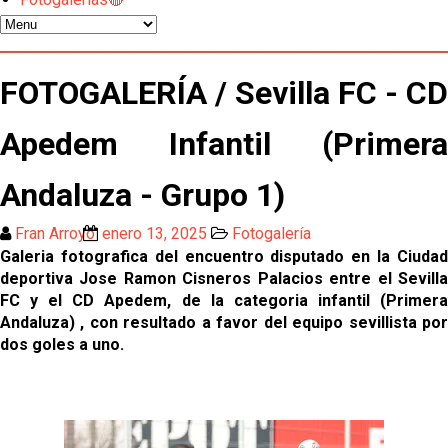
Oso es el siguiente en la lista para salir
El Sevilla FC oficializa la cesión de Rafa Mir al Aris
FOTOGALERÍA / Sevilla FC - CD
de Salónica
Apedem Infantil (Primera
Juanlu se marcha traspasado al Bournemouth
Andaluza - Grupo 1)
Emery quiere pescar en el Atleti , el Villareal ya
tiene nuevo portero y el Getafe mueve ficha... Las
Fran Arroyo
enero 13, 2025
Fotogalería
últimas novedades del mercado de La Liga
Galeria fotografica del encuentro disputado en la Ciudad
Vargas y Sow se incorporan al grupo en la sesión
deportiva Jose Ramon Cisneros Palacios entre el Sevilla
del martes
FC y el CD Apedem, de la categoria infantil (Primera
Andaluza) , con resultado a favor del equipo sevillista por
Odysseas Vlachodimos: “El objetivo es mejorar la
dos goles a uno.
temporada pasada”
El Sevilla FC empieza a inscribir a los nuevos
fichajes