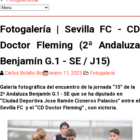
Kochorashvili, seria opción para reforzar el centro
del campo sevillista
Sow muy cerca de cerrar su traspaso al Genoa
Fotogalería | Sevilla FC - CD
Doctor Fleming (2ª Andaluza
Oso es el siguiente en la lista para salir
Benjamín G.1 - SE / J15)
El Sevilla FC oficializa la cesión de Rafa Mir al Aris
de Salónica
Carlos Bolaño Borja
enero 11, 2025
Fotogalería
Juanlu se marcha traspasado al Bournemouth
Galería fotográfica del encuentro de la jornada “15” de la
2ª Andaluza Benjamín G.1 - SE que se ha diputado en
“Ciudad Deportiva Jose Ramón Cisneros Palacios” entre el
Emery quiere pescar en el Atleti , el Villareal ya
Sevilla FC y el “CD Doctor Fleming” , con victoria.
tiene nuevo portero y el Getafe mueve ficha... Las
últimas novedades del mercado de La Liga
Vargas y Sow se incorporan al grupo en la sesión
del martes