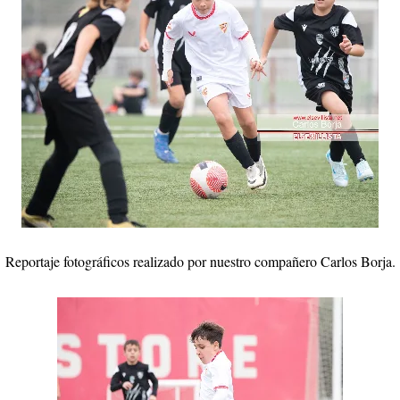
Odysseas Vlachodimos: “El objetivo es mejorar la
temporada pasada”
El Sevilla FC empieza a inscribir a los nuevos
fichajes
Opinión | "Carta abierta a Alberto Flores" por Rafa
García
El Sevilla oficializa el traspaso de Sow
Reportaje fotográficos realizado por nuestro compañero Carlos Borja.